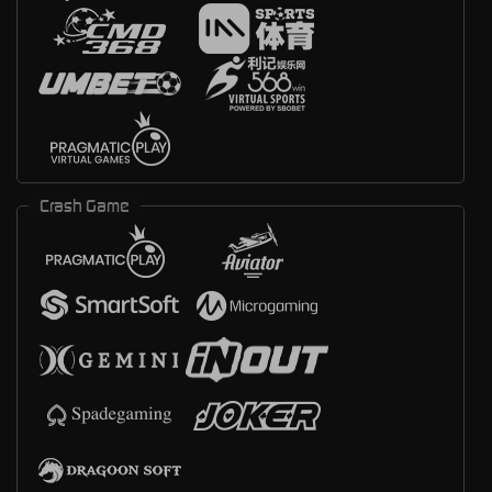
Crash Game