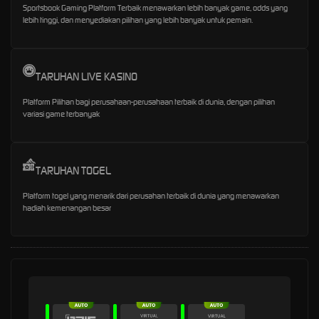
Sportsbook Gaming Platform Terbaik menawarkan lebih banyak game, odds yang
lebih tinggi, dan menyediakan pilihan yang lebih banyak untuk pemain.
TARUHAN LIVE KASINO
Platform Pilihan bagi perusahaan-perusahaan terbaik di dunia, dengan pilihan
variasi game terbanyak
TARUHAN TOGEL
Platform togel yang menarik dari perusahan terbaik di dunia yang menawarkan
hadiah kemenangan besar