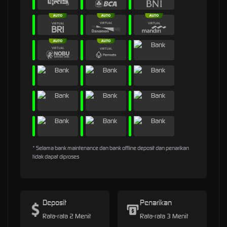
* Selama bank maintenance dan bank offline deposit dan penarikan
tidak dapat diproses
Deposit
Penarikan
Rata-rata 2 Menit
Rata-rata 3 Menit