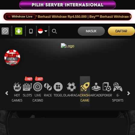
0.000 | Jax*** Berhasil Withdraw Rp4.550.000 | Bey*** Berhasil Withdraw Rp1.480.000 |
Withdraw Live
MASUK
DAFTAR
HOT
SLOTS
LIVE
RACE
TOGEL
OLAHRAGA
CRASH
ARCADE
POKER
E-
SABUN
GAMES
CASINO
GAME
SPORTS
AYAM