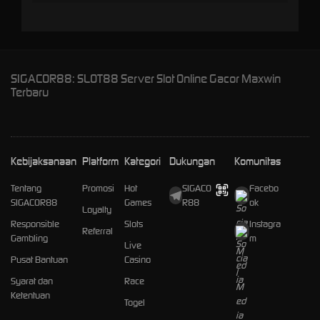
SIGACOR88: SLOT88 Server Slot Online Gacor Maxwin
Terbaru
Kebijaksanaan
Platform
Kategori
Dukungan
Komunitas
Tentang
Promosi
Hot
SIGACO
Facebo
SIGACOR88
Games
R88
ok
Loyalty
Responsible
Slots
Instagra
Referral
Gambling
m
Live
Pusat Bantuan
Casino
Syarat dan
Race
Ketentuan
Togel