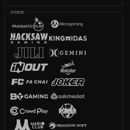
Arcade