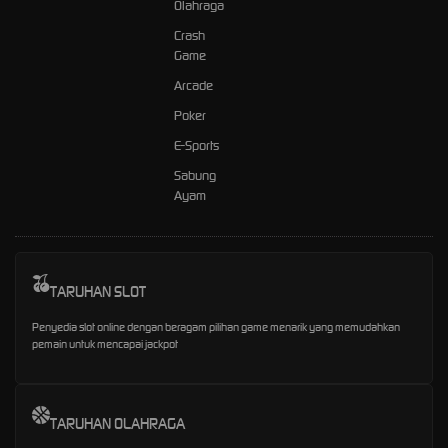
Olahraga
Crash
Game
Arcade
Poker
E-Sports
Sabung
Ayam
TARUHAN SLOT
Penyedia slot online dengan beragam pilihan game menarik yang memudahkan
pemain untuk mencapai jackpot
TARUHAN OLAHRAGA