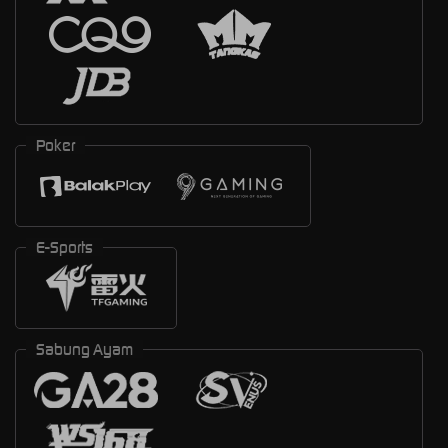
Poker
E-Sports
Sabung Ayam