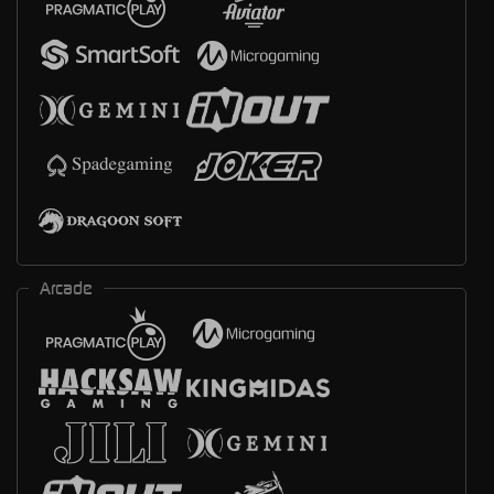
Arcade