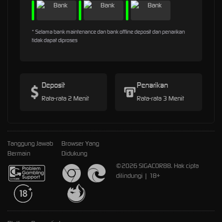
* Selama bank maintenance dan bank offline deposit dan penarikan
tidak dapat diproses
Deposit
Penarikan
Rata-rata 2 Menit
Rata-rata 3 Menit
Tanggung Jawab
Browser Yang
Bermain
Didukung
©2026 SIGACOR88. Hak cipta
dilindungi | 18+