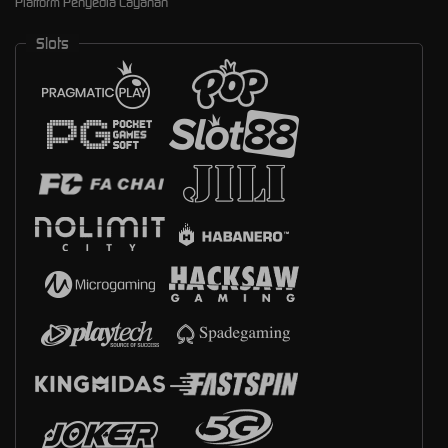
Platform Penyedia Layanan
Slots