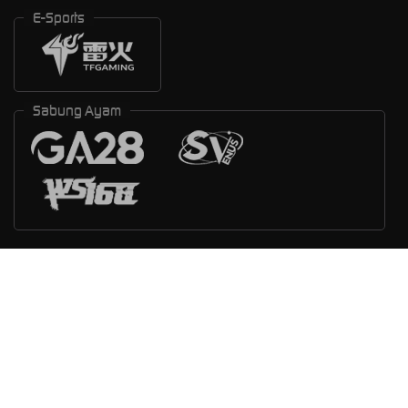
E-Sports
Sabung Ayam