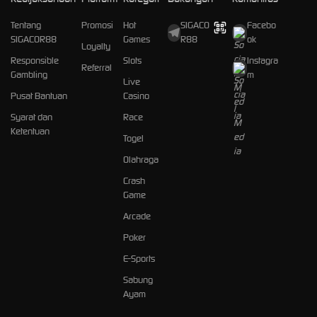
Tentang
Promosi
Hot
SIGACO
Facebo
SIGACOR88
Games
R88
ok
Loyalty
Responsible
Slots
Instagra
Referral
Gambling
m
Live
Pusat Bantuan
Casino
Syarat dan
Race
Ketentuan
Togel
Olahraga
Crash
Game
Arcade
Poker
E-Sports
Sabung
Ayam