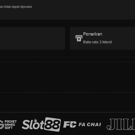
an tidak dapat diproses
Penarikan
Rata-rata 3 Menit