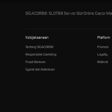
SIGACOR88: SLOT88 Server Slot Online Gacor Ma
Kebijaksanaan
Platform
Tentang SIGACOR88
Promosi
Responsible Gambling
Loyalty
Pusat Bantuan
Referral
Syarat dan Ketentuan