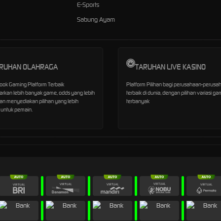
E-Sports
Sabung Ayam
RUHAN OLAHRAGA
TARUHAN LIVE KASINO
ook Gaming Platform Terbaik
Platform Pilihan bagi perusahaan-perusa
kan lebih banyak game, odds yang lebih
terbaik di dunia, dengan pilihan variasi g
 dan menyediakan pilihan yang lebih
terbanyak
untuk pemain.