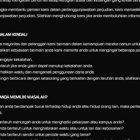
 tetap menyadari penuh terhadap kerugian sosial dan keuangan yang terkait den
ngka membantu pemain kami dalam pertanggunjawaban perjudian, kami memastik
njawaban perjudian. Silahkan menghubungi kami jika anda membutuhkan informasi
DALAM KENDALI
 mayoritas dari pelanggan kami bermain dalam kemampuan mereka namun untuk be
likan kebiasaan bermain anda kami meminta anda untuk mengingat beberapa poin
engejar kekalahan.
taruh jika anda yakin dapat menutup kekalahan anda.
erhatikan waktu dan mengamati penggunaan dana anda.
 ingin berbicara dengan seseorang yang berkaitan dengan taruhan anda, silahkan h
ANDA MEMILIKI MASALAH?
han anda berdampak buruk terhadap hidup anda atau hidup orang lain, maka per
i.
ertaruh mencegah anda untuk menghadiri pekerjaan atau kampus anda?
da bertaruh untuk menghabiskan waktu atau untuk lari dari kebosanan?
da bertaruh sendiri untuk periode waktu yang lama?