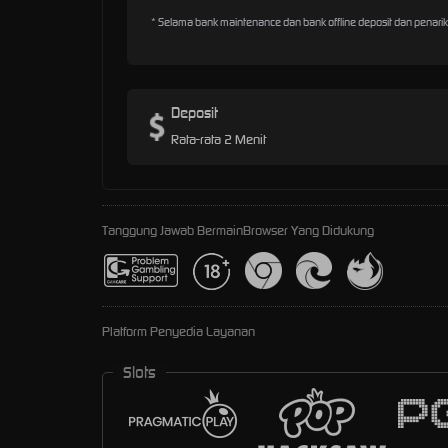
* Selama bank maintenance dan bank offline deposit dan penarik
Deposit
Rata-rata 2 Menit
Tanggung Jawab Bermain
Browser Yang Didukung
Platform Penyedia Layanan
Slots