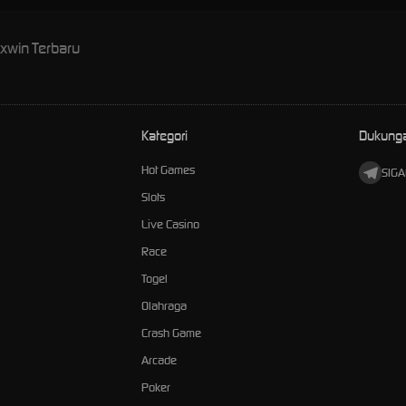
xwin Terbaru
Kategori
Dukung
Hot Games
SIG
Slots
Live Casino
Race
Togel
Olahraga
Crash Game
Arcade
Poker