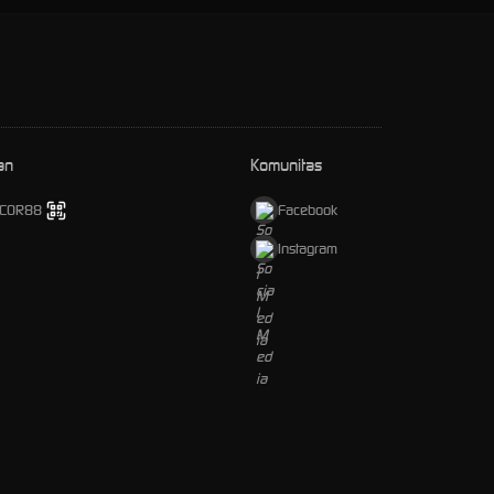
an
Komunitas
ACOR88
Facebook
Instagram